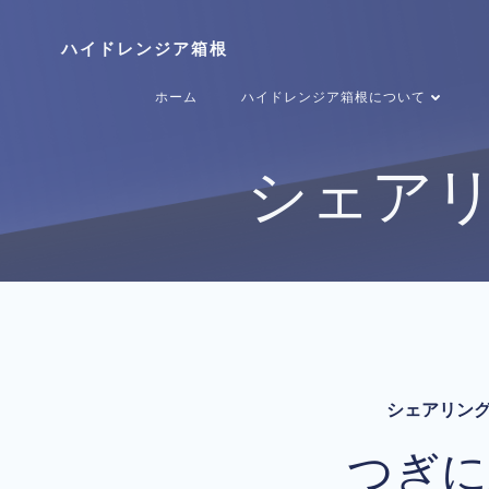
コ
ン
ハイドレンジア箱根
テ
ン
ホーム
ハイドレンジア箱根について
ツ
へ
ス
シェアリ
キ
ッ
プ
シェアリング
つぎに