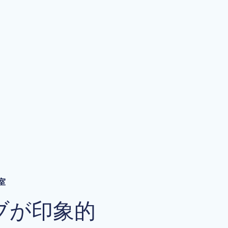
室
ブが印象的