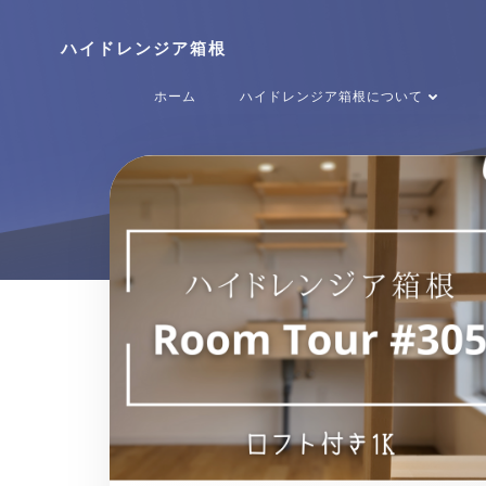
コ
ン
ハイドレンジア箱根
テ
ン
ホーム
ハイドレンジア箱根について
ツ
へ
ス
Po
キ
ッ
プ