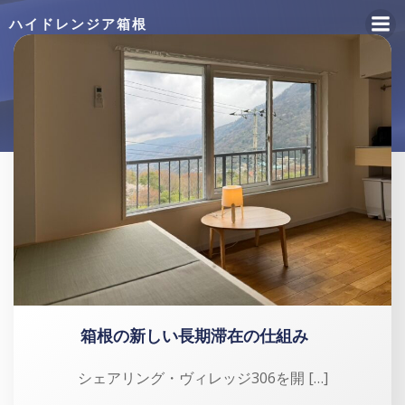
コ
ハイドレンジア箱根
ン
テ
Posts in
オーナー
ン
ツ
へ
ス
キ
ッ
プ
箱根の新しい長期滞在の仕組み
シェアリング・ヴィレッジ306を開 […]